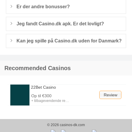
Er der andre bonusser?
Jeg fandt Casino.dk apk. Er det lovligt?
Kan jeg spille på Casino.dk uden for Danmark?
Recommended Casinos
22Bet Casino
Op til €300
+ tilbagevendende reload bonus
© 2026 casinos-dk.com