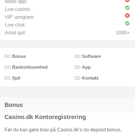
Mobil app:
Live casino:
VIP -program:
Live chat:
Antal spil:
1000+
Bonus
Software
Bankvirksomhed
App
Spil
Kontakt
Bonus
Casino.dk Kontoregistrering
Før du kan gøre krav på Casino.dk’s no deposit bonus,