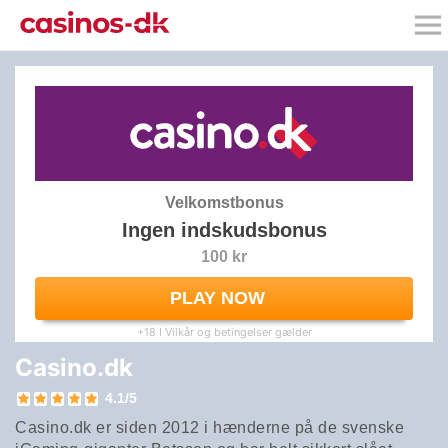
Velkomstbonus
Ingen indskudsbonus
100 kr
PLAY NOW
+18 I Vilkår og betingelser gælder
Casino.dk
4.1/5
Casino.dk er siden 2012 i hænderne på de svenske