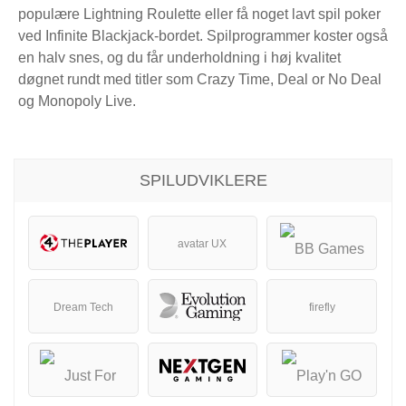
populære Lightning Roulette eller få noget lavt spil poker
ved Infinite Blackjack-bordet. Spilprogrammer koster også
en halv snes, og du får underholdning i høj kvalitet
døgnet rundt med titler som Crazy Time, Deal or No Deal
og Monopoly Live.
SPILUDVIKLERE
avatar UX
Dream Tech
firefly