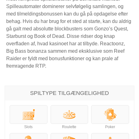
Spilleautomater dominerer selvfølgelig samlingen, og
med tilmeldingsbonussen kan du gå på opdagelse efter
behag. Hvis du har brug for et sted at starte, kan du aldrig
gå galt med absolutte blockbusters som Gonzo’s Quest,
Starburst og Book of Dead. Disse ridser dog knap
overfladen af, hvad kasinoet har at tilbyde. Reactoonz,
Big Bass bonanza sammen med eksklusive som Reef
Raider er fyldt med bonusfunktioner og kan prale af
fremragende RTP.
SPILTYPE TILGÆNGELIGHED
Slots
Roulette
Poker