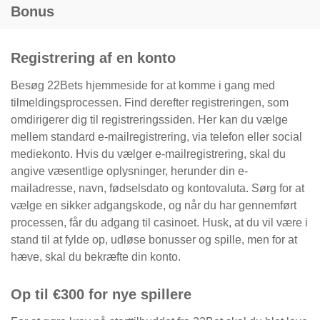
Bonus
Registrering af en konto
Besøg 22Bets hjemmeside for at komme i gang med
tilmeldingsprocessen. Find derefter registreringen, som
omdirigerer dig til registreringssiden. Her kan du vælge
mellem standard e-mailregistrering, via telefon eller social
mediekonto. Hvis du vælger e-mailregistrering, skal du
angive væsentlige oplysninger, herunder din e-
mailadresse, navn, fødselsdato og kontovaluta. Sørg for at
vælge en sikker adgangskode, og når du har gennemført
processen, får du adgang til casinoet. Husk, at du vil være i
stand til at fylde op, udløse bonusser og spille, men for at
hæve, skal du bekræfte din konto.
Op til €300 for nye spillere