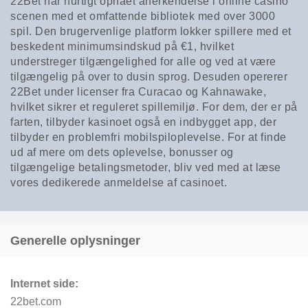
22Bet har hurtigt opnået anerkendelse i online casino
scenen med et omfattende bibliotek med over 3000
spil. Den brugervenlige platform lokker spillere med et
beskedent minimumsindskud på €1, hvilket
understreger tilgængelighed for alle og ved at være
tilgængelig på over to dusin sprog. Desuden opererer
22Bet under licenser fra Curacao og Kahnawake,
hvilket sikrer et reguleret spillemiljø. For dem, der er på
farten, tilbyder kasinoet også en indbygget app, der
tilbyder en problemfri mobilspiloplevelse. For at finde
ud af mere om dets oplevelse, bonusser og
tilgængelige betalingsmetoder, bliv ved med at læse
vores dedikerede anmeldelse af casinoet.
Generelle oplysninger
Internet side:
22bet.com