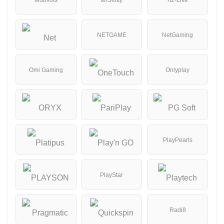
NETGAME
NetGaming
Omi Gaming
Onlyplay
PlayPearls
PlayStar
Radi8