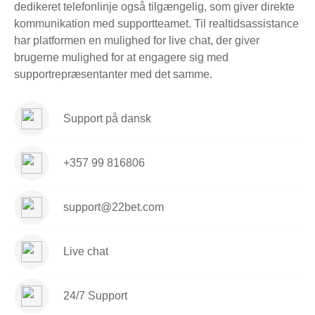
dedikeret telefonlinje også tilgængelig, som giver direkte
kommunikation med supportteamet. Til realtidsassistance
har platformen en mulighed for live chat, der giver
brugerne mulighed for at engagere sig med
supportrepræsentanter med det samme.
Support på dansk
+357 99 816806
support@22bet.com
Live chat
24/7 Support