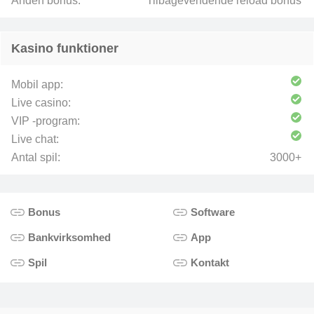
Anden bonus:
Tilbagevendende reload bonus
Kasino funktioner
Mobil app:
Live casino:
VIP -program:
Live chat:
Antal spil:
3000+
Bonus
Software
Bankvirksomhed
App
Spil
Kontakt