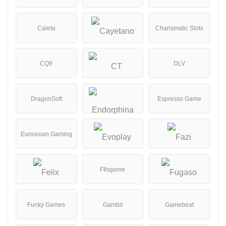
Caleta
Charismatic Slots
CQ9
DLV
DragonSoft
Espresso Game
Euroasian Gaming
FIlsgame
Funky Games
Gambit
Gamebeat