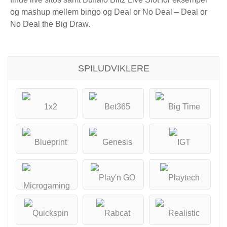
og mashup mellem bingo og Deal or No Deal – Deal or
No Deal the Big Draw.
SPILUDVIKLERE