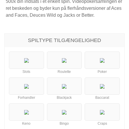
500x din indsats i et enkelt spin. Videopokersamlingen er
ret beskeden og byder kun på flerhåndsversioner af Aces
and Faces, Deuces Wild og Jacks or Better.
SPILTYPE TILGÆNGELIGHED
Slots
Roulette
Poker
Forhandler
Blackjack
Baccarat
Keno
Bingo
Craps