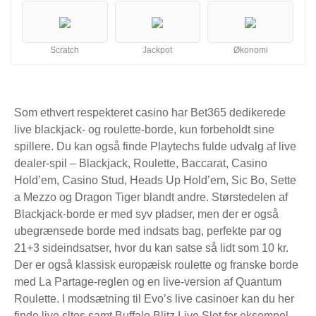
Scratch
Jackpot
Økonomi
Som ethvert respekteret casino har Bet365 dedikerede
live blackjack- og roulette-borde, kun forbeholdt sine
spillere. Du kan også finde Playtechs fulde udvalg af live
dealer-spil – Blackjack, Roulette, Baccarat, Casino
Hold’em, Casino Stud, Heads Up Hold’em, Sic Bo, Sette
a Mezzo og Dragon Tiger blandt andre. Størstedelen af
Blackjack-borde er med syv pladser, men der er også
ubegrænsede borde med indsats bag, perfekte par og
21+3 sideindsatser, hvor du kan satse så lidt som 10 kr.
Der er også klassisk europæisk roulette og franske borde
med La Partage-reglen og en live-version af Quantum
Roulette. I modsætning til Evo’s live casinoer kan du her
finde live sltos samt Buffalo Blitz Live Slot for eksempel