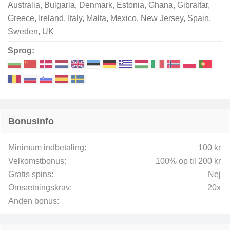
Australia
Bulgaria
Denmark
Estonia
Ghana
Gibraltar
Greece
Ireland
Italy
Malta
Mexico
New Jersey
Spain
Sweden
UK
Sprog:
Bonusinfo
Minimum indbetaling:
100 kr
Velkomstbonus:
100% op til 200 kr
Gratis spins:
Nej
Omsætningskrav:
20x
Anden bonus: